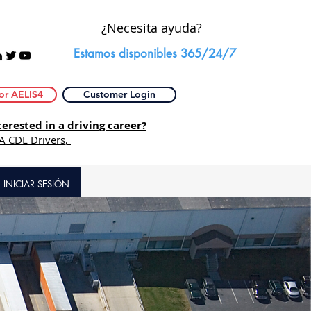
¿Necesita ayuda?
Estamos disponibles 365/24/7
or AELIS4
Customer Login
rested in a driving career?
 A CDL Drivers,
INICIAR SESIÓN