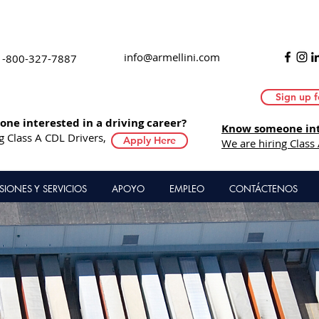
info@armellini.com
1-800-327-7887
Sign up f
ne interested in a driving career?
Know someone inte
g Class A CDL Drivers,
Apply Here
We are hiring Class
ISIONES Y SERVICIOS
APOYO
EMPLEO
CONTÁCTENOS