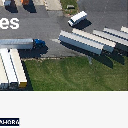
ces
 AHORA